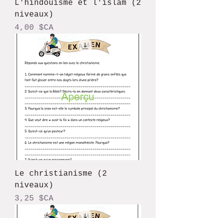
L'hindouisme et l'islam (2
niveaux)
Prix
4,00 $CA
Le christianisme (2
niveaux)
Prix
3,25 $CA