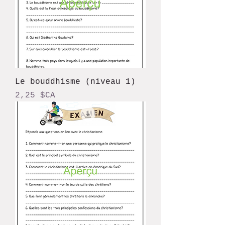
Le bouddhisme (niveau 1)
Prix
2,25 $CA