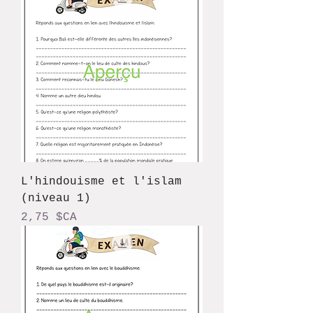
L'hindouisme et l'islam
(niveau 1)
Prix
2,75 $CA