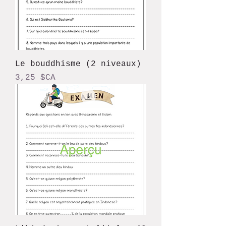
Le bouddhisme (2 niveaux)
Prix
3,25 $CA