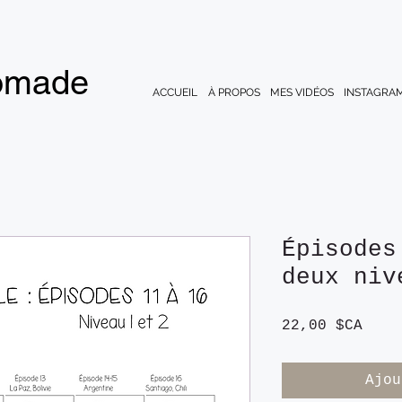
nomade
ACCUEIL
À PROPOS
MES VIDÉOS
INSTAGRA
Épisodes
deux niv
Prix
22,00 $CA
Ajou