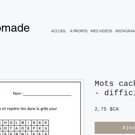
nomade
ACCUEIL
À PROPOS
MES VIDÉOS
INSTAGRA
Mots cac
- diffic
Prix
2,75 $CA
Ajou